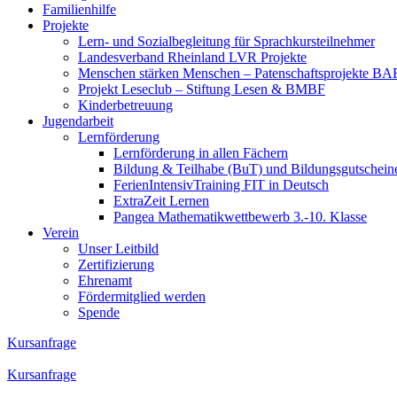
Familienhilfe
Projekte
Lern- und Sozialbegleitung für Sprachkursteilnehmer
Landesverband Rheinland LVR Projekte
Menschen stärken Menschen – Patenschaftsprojekte B
Projekt Leseclub – Stiftung Lesen & BMBF
Kinderbetreuung
Jugendarbeit
Lernförderung
Lernförderung in allen Fächern
Bildung & Teilhabe (BuT) und Bildungsgutschein
FerienIntensivTraining FIT in Deutsch
ExtraZeit Lernen
Pangea Mathematikwettbewerb 3.-10. Klasse
Verein
Unser Leitbild
Zertifizierung
Ehrenamt
Fördermitglied werden
Spende
Kursanfrage
Kursanfrage