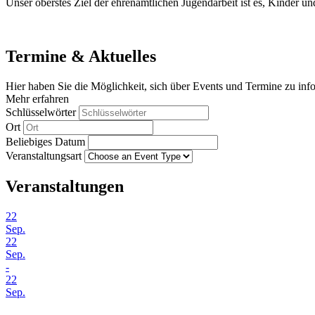
Unser oberstes Ziel der ehrenamtlichen Jugendarbeit ist es, Kinder u
Termine & Aktuelles
Hier haben Sie die Möglichkeit, sich über Events und Termine zu inf
Mehr erfahren
Schlüsselwörter
Ort
Beliebiges Datum
Veranstaltungsart
Veranstaltungen
22
Sep.
22
Sep.
-
22
Sep.