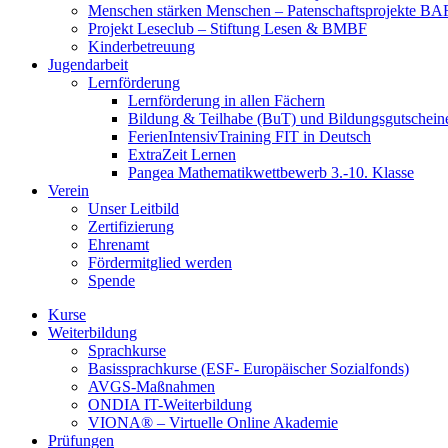
Menschen stärken Menschen – Patenschaftsprojekte B
Projekt Leseclub – Stiftung Lesen & BMBF
Kinderbetreuung
Jugendarbeit
Lernförderung
Lernförderung in allen Fächern
Bildung & Teilhabe (BuT) und Bildungsgutschein
FerienIntensivTraining FIT in Deutsch
ExtraZeit Lernen
Pangea Mathematikwettbewerb 3.-10. Klasse
Verein
Unser Leitbild
Zertifizierung
Ehrenamt
Fördermitglied werden
Spende
Kurse
Weiterbildung
Sprachkurse
Basissprachkurse (ESF- Europäischer Sozialfonds)
AVGS-Maßnahmen
ONDIA IT-Weiterbildung
VIONA® – Virtuelle Online Akademie
Prüfungen