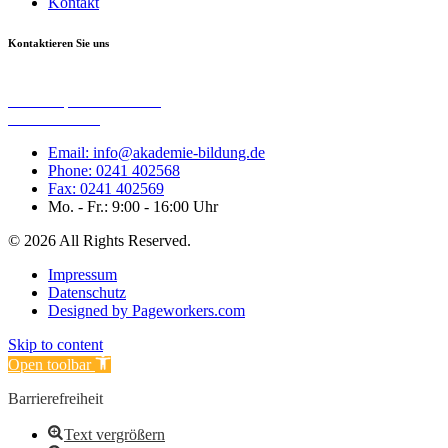
Kontakt
Kontaktieren Sie uns
Akademischer Verein zu Euregio e. V.
Harscampstraße 15 – 17
52062 Aachen
Email: info@akademie-bildung.de
Phone: 0241 402568
Fax: 0241 402569
Mo. - Fr.: 9:00 - 16:00 Uhr
© 2026 All Rights Reserved.
Impressum
Datenschutz
Designed by Pageworkers.com
Skip to content
Open toolbar
Barrierefreiheit
Text vergrößern