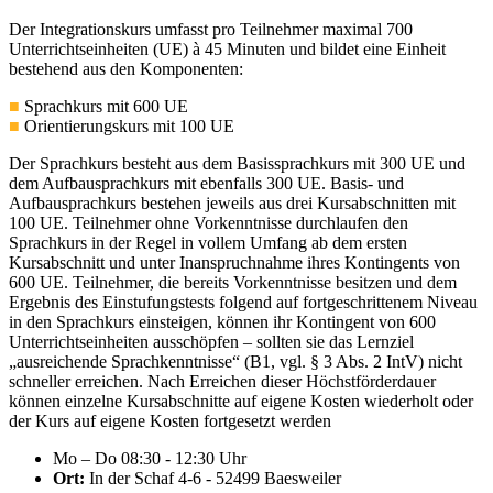
Der Integrationskurs umfasst pro Teilnehmer maximal 700
Unterrichtseinheiten (UE) à 45 Minuten und bildet eine Einheit
bestehend aus den Komponenten:
■
Sprachkurs mit 600 UE
■
Orientierungskurs mit 100 UE
Der Sprachkurs besteht aus dem Basissprachkurs mit 300 UE und
dem Aufbausprachkurs mit ebenfalls 300 UE. Basis- und
Aufbausprachkurs bestehen jeweils aus drei Kursabschnitten mit
100 UE. Teilnehmer ohne Vorkenntnisse durchlaufen den
Sprachkurs in der Regel in vollem Umfang ab dem ersten
Kursabschnitt und unter Inanspruchnahme ihres Kontingents von
600 UE. Teilnehmer, die bereits Vorkenntnisse besitzen und dem
Ergebnis des Einstufungstests folgend auf fortgeschrittenem Niveau
in den Sprachkurs einsteigen, können ihr Kontingent von 600
Unterrichtseinheiten ausschöpfen – sollten sie das Lernziel
„ausreichende Sprachkenntnisse“ (B1, vgl. § 3 Abs. 2 IntV) nicht
schneller erreichen. Nach Erreichen dieser Höchstförderdauer
können einzelne Kursabschnitte auf eigene Kosten wiederholt oder
der Kurs auf eigene Kosten fortgesetzt werden
Mo – Do 08:30 - 12:30 Uhr
Ort:
In der Schaf 4-6 - 52499 Baesweiler