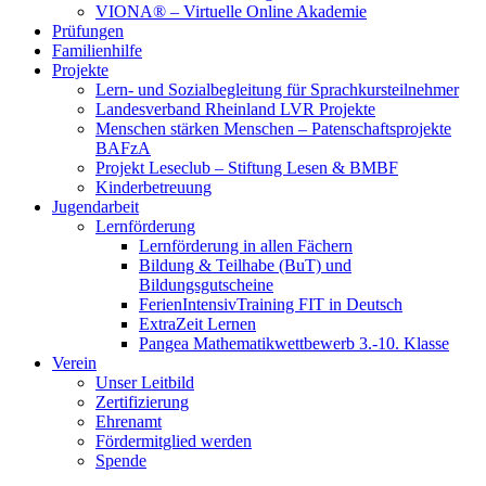
VIONA® – Virtuelle Online Akademie
Prüfungen
Familienhilfe
Projekte
Lern- und Sozialbegleitung für Sprachkursteilnehmer
Landesverband Rheinland LVR Projekte
Menschen stärken Menschen – Patenschaftsprojekte
BAFzA
Projekt Leseclub – Stiftung Lesen & BMBF
Kinderbetreuung
Jugendarbeit
Lernförderung
Lernförderung in allen Fächern
Bildung & Teilhabe (BuT) und
Bildungsgutscheine
FerienIntensivTraining FIT in Deutsch
ExtraZeit Lernen
Pangea Mathematikwettbewerb 3.-10. Klasse
Verein
Unser Leitbild
Zertifizierung
Ehrenamt
Fördermitglied werden
Spende