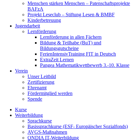
Menschen stärken Menschen – Patenschaftsprojekte
BAFzA
Projekt Leseclub – Stiftung Lesen & BMBF
Kinderbetreuung
Jugendarbeit
Lernförderung
Lernförderung in allen Fächern
Bildung & Teilhabe (BuT) und
Bildungsgutscheine
FerienIntensivTraining FIT in Deutsch
ExtraZeit Lernen
Pangea Mathematikwettbewerb 3.-10. Klasse
Verein
Unser Leitbild
Zertifizierung
Ehrenamt
Fördermitglied werden
Spende
Kurse
Weiterbildung
Sprachkurse
Basissprachkurse (ESF- Europäischer Sozialfonds)
AVGS-Maßnahmen
ONDIA IT-Weiterbildung