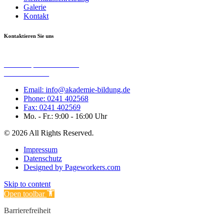
Galerie
Kontakt
Kontaktieren Sie uns
Akademischer Verein zu Euregio e. V.
Harscampstraße 15 – 17
52062 Aachen
Email: info@akademie-bildung.de
Phone: 0241 402568
Fax: 0241 402569
Mo. - Fr.: 9:00 - 16:00 Uhr
© 2026 All Rights Reserved.
Impressum
Datenschutz
Designed by Pageworkers.com
Skip to content
Open toolbar
Barrierefreiheit