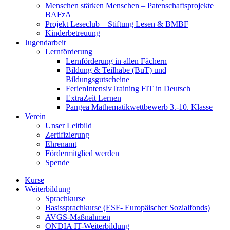
Menschen stärken Menschen – Patenschaftsprojekte
BAFzA
Projekt Leseclub – Stiftung Lesen & BMBF
Kinderbetreuung
Jugendarbeit
Lernförderung
Lernförderung in allen Fächern
Bildung & Teilhabe (BuT) und
Bildungsgutscheine
FerienIntensivTraining FIT in Deutsch
ExtraZeit Lernen
Pangea Mathematikwettbewerb 3.-10. Klasse
Verein
Unser Leitbild
Zertifizierung
Ehrenamt
Fördermitglied werden
Spende
Kurse
Weiterbildung
Sprachkurse
Basissprachkurse (ESF- Europäischer Sozialfonds)
AVGS-Maßnahmen
ONDIA IT-Weiterbildung