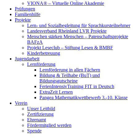
VIONA® – Virtuelle Online Akademie
Prüfungen
Familienhilfe
Projekte
Lern- und Sozialbegleitung für Sprachkursteilnehmer
Landesverband Rheinland LVR Projekte
Menschen stärken Menschen – Patenschaftsprojekte
BAFzA
Projekt Leseclub – Stiftung Lesen & BMBF
Kinderbetreuung
Jugendarbeit
Lernförderung
Lernförderung in allen Fächern
Bildung & Teilhabe (BuT) und
Bildungsgutscheine
FerienIntensivTraining FIT in Deutsch
ExtraZeit Lernen
Pangea Mathematikwettbewerb 3.-10. Klasse
Verein
Unser Leitbild
Zertifizierung
Ehrenamt
Fördermitglied werden
Spende