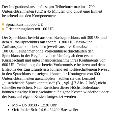
Der Integrationskurs umfasst pro Teilnehmer maximal 700
Unterrichtseinheiten (UE) à 45 Minuten und bildet eine Einheit
bestehend aus den Komponenten:
■
Sprachkurs mit 600 UE
■
Orientierungskurs mit 100 UE
Der Sprachkurs besteht aus dem Basissprachkurs mit 300 UE und
dem Aufbausprachkurs mit ebenfalls 300 UE. Basis- und
Aufbausprachkurs bestehen jeweils aus drei Kursabschnitten mit
100 UE. Teilnehmer ohne Vorkenntnisse durchlaufen den
Sprachkurs in der Regel in vollem Umfang ab dem ersten
Kursabschnitt und unter Inanspruchnahme ihres Kontingents von
600 UE. Teilnehmer, die bereits Vorkenntnisse besitzen und dem
Ergebnis des Einstufungstests folgend auf fortgeschrittenem Niveau
in den Sprachkurs einsteigen, können ihr Kontingent von 600
Unterrichtseinheiten ausschöpfen – sollten sie das Lernziel
„ausreichende Sprachkenntnisse“ (B1, vgl. § 3 Abs. 2 IntV) nicht
schneller erreichen. Nach Erreichen dieser Höchstförderdauer
können einzelne Kursabschnitte auf eigene Kosten wiederholt oder
der Kurs auf eigene Kosten fortgesetzt werden
Mo – Do 08:30 - 12:30 Uhr
Ort:
In der Schaf 4-6 - 52499 Baesweiler