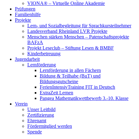
VIONA® – Virtuelle Online Akademie
Prüfungen
Familienhilfe
Projekte
Lern- und Sozialbegleitung für Sprachkursteilnehmer
Landesverband Rheinland LVR Projekte
Menschen stärken Menschen – Patenschaftsprojekte
BAFzA
Projekt Leseclub – Stiftung Lesen & BMBF
Kinderbetreuung
Jugendarbeit
Lernförderung
Lernförderung in allen Fächern
Bildung & Teilhabe (BuT) und
Bildungsgutscheine
FerienIntensivTraining FIT in Deutsch
ExtraZeit Lernen
Pangea Mathematikwettbewerb 3.-10. Klasse
Verein
Unser Leitbild
Zertifizierung
Ehrenamt
Fördermitglied werden
Spende