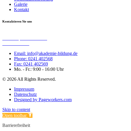
Galerie
Kontakt
Kontaktieren Sie uns
Akademischer Verein zu Euregio e. V.
Harscampstraße 15 – 17
52062 Aachen
Email: info@akademie-bildung.de
Phone: 0241 402568
Fax: 0241 402569
Mo. - Fr.: 9:00 - 16:00 Uhr
© 2026 All Rights Reserved.
Impressum
Datenschutz
Designed by Pageworkers.com
Skip to content
Open toolbar
Barrierefreiheit