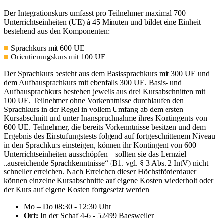
Der Integrationskurs umfasst pro Teilnehmer maximal 700
Unterrichtseinheiten (UE) à 45 Minuten und bildet eine Einheit
bestehend aus den Komponenten:
■
Sprachkurs mit 600 UE
■
Orientierungskurs mit 100 UE
Der Sprachkurs besteht aus dem Basissprachkurs mit 300 UE und
dem Aufbausprachkurs mit ebenfalls 300 UE. Basis- und
Aufbausprachkurs bestehen jeweils aus drei Kursabschnitten mit
100 UE. Teilnehmer ohne Vorkenntnisse durchlaufen den
Sprachkurs in der Regel in vollem Umfang ab dem ersten
Kursabschnitt und unter Inanspruchnahme ihres Kontingents von
600 UE. Teilnehmer, die bereits Vorkenntnisse besitzen und dem
Ergebnis des Einstufungstests folgend auf fortgeschrittenem Niveau
in den Sprachkurs einsteigen, können ihr Kontingent von 600
Unterrichtseinheiten ausschöpfen – sollten sie das Lernziel
„ausreichende Sprachkenntnisse“ (B1, vgl. § 3 Abs. 2 IntV) nicht
schneller erreichen. Nach Erreichen dieser Höchstförderdauer
können einzelne Kursabschnitte auf eigene Kosten wiederholt oder
der Kurs auf eigene Kosten fortgesetzt werden
Mo – Do 08:30 - 12:30 Uhr
Ort:
In der Schaf 4-6 - 52499 Baesweiler