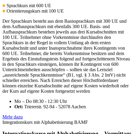
■
Sprachkurs mit 600 UE
■
Orientierungskurs mit 100 UE
Der Sprachkurs besteht aus dem Basissprachkurs mit 300 UE und
dem Aufbausprachkurs mit ebenfalls 300 UE. Basis- und
Aufbausprachkurs bestehen jeweils aus drei Kursabschnitten mit
100 UE. Teilnehmer ohne Vorkenntnisse durchlaufen den
Sprachkurs in der Regel in vollem Umfang ab dem ersten
Kursabschnitt und unter Inanspruchnahme ihres Kontingents von
600 UE. Teilnehmer, die bereits Vorkenntnisse besitzen und dem
Ergebnis des Einstufungstests folgend auf fortgeschrittenem Niveau
in den Sprachkurs einsteigen, können ihr Kontingent von 600
Unterrichtseinheiten ausschöpfen – sollten sie das Lernziel
„ausreichende Sprachkenntnisse“ (B1, vgl. § 3 Abs. 2 IntV) nicht
schneller erreichen. Nach Erreichen dieser Höchstförderdauer
können einzelne Kursabschnitte auf eigene Kosten wiederholt oder
der Kurs auf eigene Kosten fortgesetzt werden
Mo – Do 08:30 - 12:30 Uhr
Ort:
Triererstr. 92-94 - 52078 Aachen
Mehr dazu
Integrationskurs mit Alphabetisierung BAMF
Integrationskurse mit Alphabetisierung – Vormittags