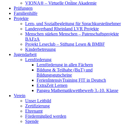
VIONA® – Virtuelle Online Akademie
Prüfungen
Familienhilfe
Projekte
Lern- und Sozialbegleitung für Sprachkursteilnehmer
Landesverband Rheinland LVR Projekte
Menschen stärken Menschen – Patenschaftsprojekte
BAFzA
Projekt Leseclub – Stiftung Lesen & BMBF
Kinderbetreuung
Jugendarbeit
Lernförderung
Lernförderung in allen Fächern
Bildung & Teilhabe (BuT) und
Bildungsgutscheine
FerienIntensivTraining FIT in Deutsch
ExtraZeit Lernen
Pangea Mathematikwettbewerb 3.-10. Klasse
Verein
Unser Leitbild
Zertifizierung
Ehrenamt
Fördermitglied werden
Spende