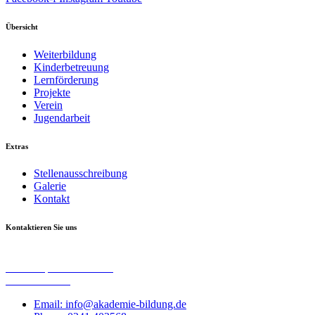
Übersicht
Weiterbildung
Kinderbetreuung
Lernförderung
Projekte
Verein
Jugendarbeit
Extras
Stellenausschreibung
Galerie
Kontakt
Kontaktieren Sie uns
Akademischer Verein zu Euregio e. V.
Harscampstraße 15 – 17
52062 Aachen
Email: info@akademie-bildung.de