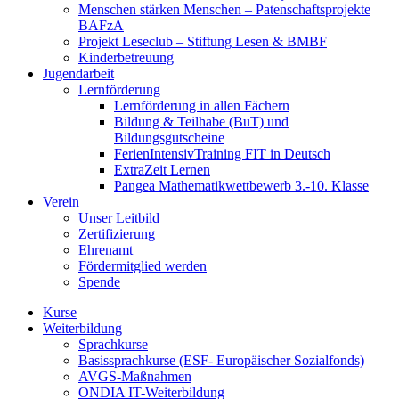
Menschen stärken Menschen – Patenschaftsprojekte
BAFzA
Projekt Leseclub – Stiftung Lesen & BMBF
Kinderbetreuung
Jugendarbeit
Lernförderung
Lernförderung in allen Fächern
Bildung & Teilhabe (BuT) und
Bildungsgutscheine
FerienIntensivTraining FIT in Deutsch
ExtraZeit Lernen
Pangea Mathematikwettbewerb 3.-10. Klasse
Verein
Unser Leitbild
Zertifizierung
Ehrenamt
Fördermitglied werden
Spende
Kurse
Weiterbildung
Sprachkurse
Basissprachkurse (ESF- Europäischer Sozialfonds)
AVGS-Maßnahmen
ONDIA IT-Weiterbildung