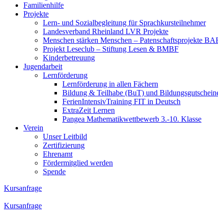
Familienhilfe
Projekte
Lern- und Sozialbegleitung für Sprachkursteilnehmer
Landesverband Rheinland LVR Projekte
Menschen stärken Menschen – Patenschaftsprojekte B
Projekt Leseclub – Stiftung Lesen & BMBF
Kinderbetreuung
Jugendarbeit
Lernförderung
Lernförderung in allen Fächern
Bildung & Teilhabe (BuT) und Bildungsgutschein
FerienIntensivTraining FIT in Deutsch
ExtraZeit Lernen
Pangea Mathematikwettbewerb 3.-10. Klasse
Verein
Unser Leitbild
Zertifizierung
Ehrenamt
Fördermitglied werden
Spende
Kursanfrage
Kursanfrage