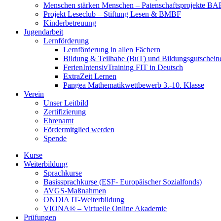
Menschen stärken Menschen – Patenschaftsprojekte B
Projekt Leseclub – Stiftung Lesen & BMBF
Kinderbetreuung
Jugendarbeit
Lernförderung
Lernförderung in allen Fächern
Bildung & Teilhabe (BuT) und Bildungsgutschein
FerienIntensivTraining FIT in Deutsch
ExtraZeit Lernen
Pangea Mathematikwettbewerb 3.-10. Klasse
Verein
Unser Leitbild
Zertifizierung
Ehrenamt
Fördermitglied werden
Spende
Kurse
Weiterbildung
Sprachkurse
Basissprachkurse (ESF- Europäischer Sozialfonds)
AVGS-Maßnahmen
ONDIA IT-Weiterbildung
VIONA® – Virtuelle Online Akademie
Prüfungen