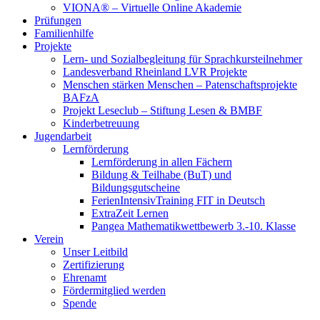
VIONA® – Virtuelle Online Akademie
Prüfungen
Familienhilfe
Projekte
Lern- und Sozialbegleitung für Sprachkursteilnehmer
Landesverband Rheinland LVR Projekte
Menschen stärken Menschen – Patenschaftsprojekte
BAFzA
Projekt Leseclub – Stiftung Lesen & BMBF
Kinderbetreuung
Jugendarbeit
Lernförderung
Lernförderung in allen Fächern
Bildung & Teilhabe (BuT) und
Bildungsgutscheine
FerienIntensivTraining FIT in Deutsch
ExtraZeit Lernen
Pangea Mathematikwettbewerb 3.-10. Klasse
Verein
Unser Leitbild
Zertifizierung
Ehrenamt
Fördermitglied werden
Spende