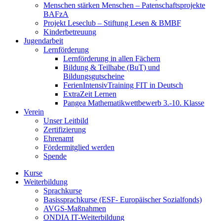
Menschen stärken Menschen – Patenschaftsprojekte
BAFzA
Projekt Leseclub – Stiftung Lesen & BMBF
Kinderbetreuung
Jugendarbeit
Lernförderung
Lernförderung in allen Fächern
Bildung & Teilhabe (BuT) und
Bildungsgutscheine
FerienIntensivTraining FIT in Deutsch
ExtraZeit Lernen
Pangea Mathematikwettbewerb 3.-10. Klasse
Verein
Unser Leitbild
Zertifizierung
Ehrenamt
Fördermitglied werden
Spende
Kurse
Weiterbildung
Sprachkurse
Basissprachkurse (ESF- Europäischer Sozialfonds)
AVGS-Maßnahmen
ONDIA IT-Weiterbildung