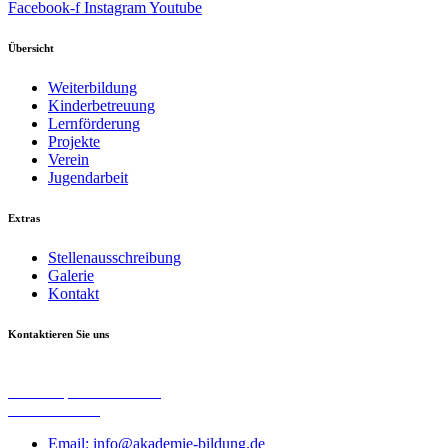
Facebook-f
Instagram
Youtube
Übersicht
Weiterbildung
Kinderbetreuung
Lernförderung
Projekte
Verein
Jugendarbeit
Extras
Stellenausschreibung
Galerie
Kontakt
Kontaktieren Sie uns
Akademischer Verein zu Euregio e. V.
Harscampstraße 15 – 17
52062 Aachen
Email: info@akademie-bildung.de